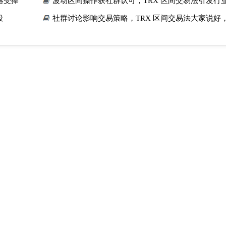
略受捧
波动区间操作获社群认可，TRX 区间交易法引发行
段
社群讨论影响交易策略，TRX 区间交易法大家说好