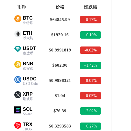
币种
价格
涨跌幅
BTC
$64845.99
-0.17%
比特币
ETH
$1920.16
+0.10%
以太坊
USDT
$0.9991819
-0.02%
泰达币
BNB
$602.90
+1.42%
币安币
USDC
$0.9998321
-0.01%
USD Coin
XRP
$1.04
-0.05%
瑞波币
SOL
$76.39
+2.02%
Solana
TRX
$0.3293583
+0.27%
TRON