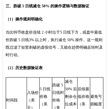
三、跌破 5 日线减仓 50% 的操作逻辑与数据验证
（1）操作规则明确化
当比特币收盘价连续 2 小时位于5 日线下方，或盘中最低
价跌破 5 日线3% 以上时，执行减仓 50% 操作。这一规则
既过滤了短暂刺破的虚假信号，又能在趋势明确反转时及
时行动。
（2）历史数据验证表
减仓
跌破 5
5 日线
50% 后
后续最
入场价
日线时
价格
剩余仓
低价格
避免亏
时间段
（美
价格
（美
位成本
（美
损幅度
元）
（美