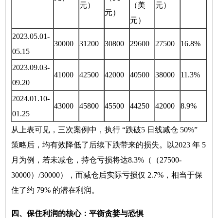
元）
（美
元）
元）
元）
2023.05.01-
30000
31200
30800
29600
27500
16.8%
05.15
2023.09.03-
41000
42500
42000
40500
38000
11.3%
09.20
2024.01.10-
43000
45800
45500
44250
42000
8.9%
01.25
从上表可见，三次案例中，执行 “跌破5 日线减仓 50%”
策略后，均有效降低了后续下跌带来的损失。以2023 年 5
月为例，若未减仓，持仓亏损将达8.3%（（27500-
30000）/30000），而减仓后实际亏损仅 2.7%，相当于保
住了约 79% 的潜在利润。
四、保住利润的核心：平衡贪婪与恐惧