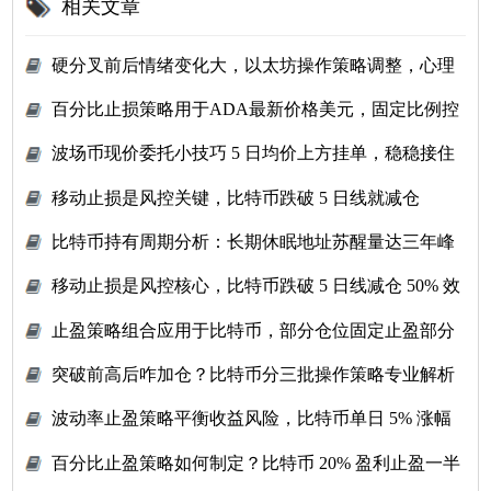
相关文章
硬分叉前后情绪变化大，以太坊操作策略调整，心理
学在里面
百分比止损策略用于ADA最新价格美元，固定比例控
单次风险
波场币现价委托小技巧 5 日均价上方挂单，稳稳接住
上涨行情
移动止损是风控关键，比特币跌破 5 日线就减仓
50%，保住利润
比特币持有周期分析：长期休眠地址苏醒量达三年峰
值！
移动止损是风控核心，比特币跌破 5 日线减仓 50% 效
果
止盈策略组合应用于比特币，部分仓位固定止盈部分
移动止盈
突破前高后咋加仓？比特币分三批操作策略专业解析
波动率止盈策略平衡收益风险，比特币单日 5% 涨幅
止盈方案
百分比止盈策略如何制定？比特币 20% 盈利止盈一半