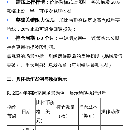
•
震荡上行行情
：价格阶梯式上涨时，每次触发 20%
涨幅止盈一半，可多次兑现收益；
•
突破关键阻力位后
：若比特币突破历史高点或重要
均线，20% 止盈可避免回调损失；
•
持仓周期 1-3 个月
：中短期交易中，该策略比长期
持有更易捕捉波段利润。
需规避的场景包括：刚经历暴跌后的反弹初期（易触发假
突破）、重大利好消息发布前（可能错失暴涨收益）。
三、具体操作案例与数据演示
以 2024 年实际交易场景为例，展示策略执行过程：
比特币价
操作
持仓数量
持仓成本
日期
格（美
操作动作
节点
（枚）
（美元）
元）