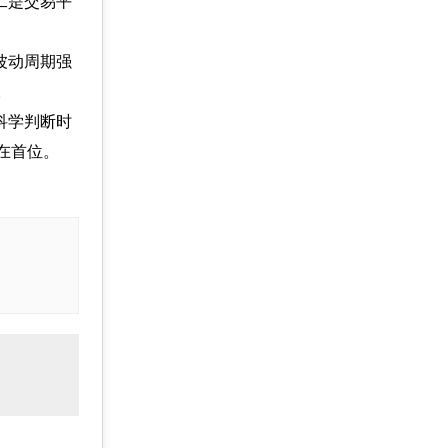
二是交易平
低波动周期强
。
科学判断时
在首位。