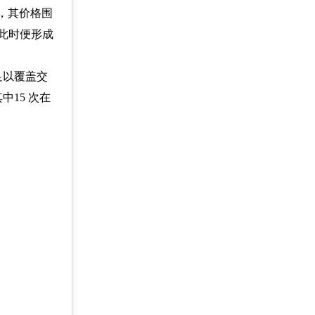
，其价格围
此时便形成
足以覆盖交
中15 次在