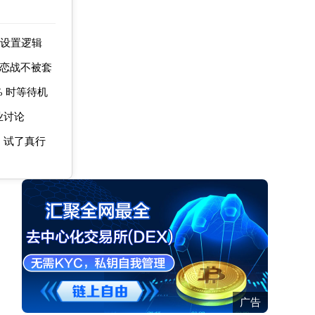
值设置逻辑
不恋战不被套
 时等待机
业讨论
，试了真行
广告