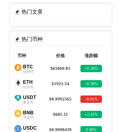
热门文章
热门币种
币种
价格
涨跌幅
BTC
$65069.81
+0.28%
比特币
ETH
$1921.54
+0.38%
以太坊
USDT
$0.9992565
-0.01%
泰达币
BNB
$605.11
+2.42%
币安币
USDC
$0.9998439
0.00%