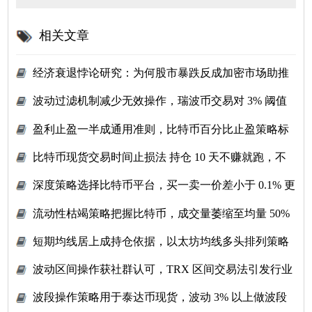
相关文章
经济衰退悖论研究：为何股市暴跌反成加密市场助推
剂？
波动过滤机制减少无效操作，瑞波币交易对 3% 阈值
设置逻辑
盈利止盈一半成通用准则，比特币百分比止盈策略标
准化
比特币现货交易时间止损法 持仓 10 天不赚就跑，不
恋战不被套
深度策略选择比特币平台，买一卖一价差小于 0.1% 更
优
流动性枯竭策略把握比特币，成交量萎缩至均量 50%
时等待机会
短期均线居上成持仓依据，以太坊均线多头排列策略
受捧
波动区间操作获社群认可，TRX 区间交易法引发行业
讨论
波段操作策略用于泰达币现货，波动 3% 以上做波段