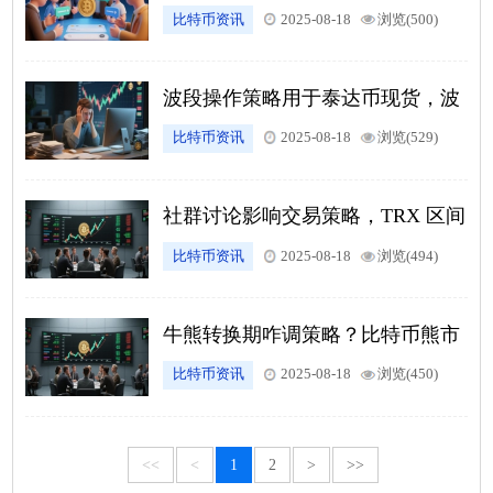
间交易法引发行业讨论
比特币资讯
2025-08-18
浏览(500)
波段操作策略用于泰达币现货，波
动 3% 以上做波段
比特币资讯
2025-08-18
浏览(529)
社群讨论影响交易策略，TRX 区间
交易法大家说好，试了真行
比特币资讯
2025-08-18
浏览(494)
牛熊转换期咋调策略？比特币熊市
定投牛市止盈体系
比特币资讯
2025-08-18
浏览(450)
<<
<
1
2
>
>>