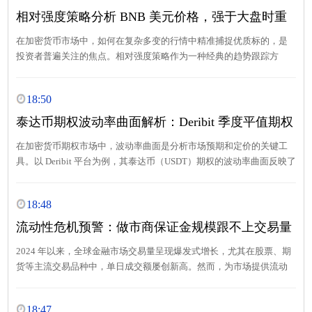
相对强度策略分析 BNB 美元价格，强于大盘时重
点配置
在加密货币市场中，如何在复杂多变的行情中精准捕捉优质标的，是
投资者普遍关注的焦点。相对强度策略作为一种经典的趋势跟踪方
法，为投资者提供了有效的决策参考。本文将围绕 BNB 美元价格，运
用相对强度策略进行深入分析，探讨其在强于大盘时重点配置的逻辑
18:50
与实操要点。
泰达币期权波动率曲面解析：Deribit 季度平值期权
隐含波动率达 89%
在加密货币期权市场中，波动率曲面是分析市场预期和定价的关键工
具。以 Deribit 平台为例，其泰达币（USDT）期权的波动率曲面反映了
市场对不同到期时间和行权价格期权的预期。近期，Deribit 上季度平
值期权的隐含波动率达到了 89%，这一数值引起了市场参与者的广泛
18:48
关注。
流动性危机预警：做市商保证金规模跟不上交易量
增长！
2024 年以来，全球金融市场交易量呈现爆发式增长，尤其在股票、期
货等主流交易品种中，单日成交额屡创新高。然而，为市场提供流动
性的做市商保证金规模增速却显著滞后，形成潜在的系统性风险隐
患。
18:47