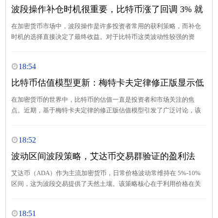
波段操作补仓时机很重要，比特币涨了回调 3% 就
补，收益翻倍
在加密货币市场中，波段操作是许多投资者常用的获利策略，而补仓
时机的选择直接决定了最终收益。对于比特币这类波动性较强的资
产，“上涨后回调 3% 补仓” 的策略被实践证明能有效放大收益。本文
将从逻辑原理、数据验证、操作要点三个维度，解析这一策略的实战
18:54
价值。
比特币估值模型更新：梅特卡夫定律修正版显示低
估 50%！
在加密货币的世界中，比特币的估值一直是投资者和市场关注的焦
点。近期，基于梅特卡夫定律的修正版估值模型引发了广泛讨论，该
模型显示比特币目前被低估了 50%。这一结论究竟从何而来？又对市
场意味着什么？让我们深入探究。
18:52
波动区间波段策略，艾达币交易群验证的盈利法
艾达币（ADA）作为主流加密货币，日常价格波动常维持在 5%-10%
区间，这为波段交易提供了天然土壤。该策略核心在于利用价格在关
键支撑位与阻力位之间的往复运动，通过 “低吸高抛” 实现短周期盈
利。
18:51