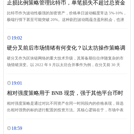
止损比例策略管理比特币，单笔损失不超过总资金
的 2%
比特币作为波动性极强的加密资产，价格单日波动幅度常达 5%-10%，
极端行情下甚至可能突破 20%。这种剧烈波动既蕴含盈利机会，也潜
藏着巨大风险。2024 年 3 月 12 日，比特币价格在 4 小时内从 62,000
美元暴跌至 53,000 美元，跌幅超 14%；同年 7 月 5 日，又从 41,000 美
19:02
元飙升至 47,000 美元，单日涨幅达 14.6%。
硬分叉前后市场情绪有何变化？以太坊操作策略调
整的心理学分析
硬分叉作为区块链网络的重大技术升级，其筹备期往往伴随复杂的市
场情绪演变。以 2022 年 9 月以太坊合并事件为例，在分叉前 30 天
内，市场已呈现明显的预期先行特征。据加密数据分析平台 Glassnode
数据显示，8 月 15 日至 9 月 14 日期间，以太坊网络活跃地址数从 423
19:01
万增长至 517 万，增幅达 22.2%，反映出投资者对事件的关注度持续
升温。
相对强度策略用于 BNB 现货，强于其他平台币时
重点配置
相对强度策略是通过对比不同资产在同一时间段内的价格表现，筛选
出相对强势的标的进行配置的投资方法。其核心逻辑在于，市场中表
现优于同类资产的标的往往具备更强的趋势延续性，在排除系统性风
险的前提下，强势资产更有可能在后续周期中维持领先地位。
18:59