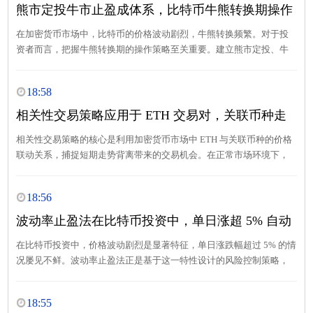
熊市定投牛市止盈成体系，比特币牛熊转换期操作
策略发布
在加密货币市场中，比特币的价格波动剧烈，牛熊转换频繁。对于投
资者而言，把握牛熊转换期的操作策略至关重要。建立熊市定投、牛
市止盈的完整体系，能帮助投资者在波动的市场中更稳健地获取收
益。本文将详细介绍这一体系及具体操作策略。
18:58
相关性交易策略应用于 ETH 交易对，关联币种走
势背离时操作
相关性交易策略的核心是利用加密货币市场中 ETH 与关联币种的价格
联动关系，捕捉短期走势背离带来的交易机会。在正常市场环境下，
ETH 作为市值第二大加密货币，其价格波动常与 BTC（比特币）、
SOL（Solana）等主流币种呈现较强相关性。通过统计 2024 年 1 月至
18:56
6 月的日度数据发现，ETH 与 BTC 的相关性系数达 0.82，与 SOL 的相
关性系数为 0.76，表明三者存在显著同向波动特征。
波动率止盈法在比特币投资中，单日涨超 5% 自动
止盈 30% 仓位
在比特币投资中，价格波动剧烈是显著特征，单日涨跌幅超过 5% 的情
况屡见不鲜。波动率止盈法正是基于这一特性设计的风险控制策略，
其核心在于通过预设涨跌幅阈值触发止盈操作，实现 “落袋为安” 的同
时保留部分仓位享受后续潜在收益。
18:55