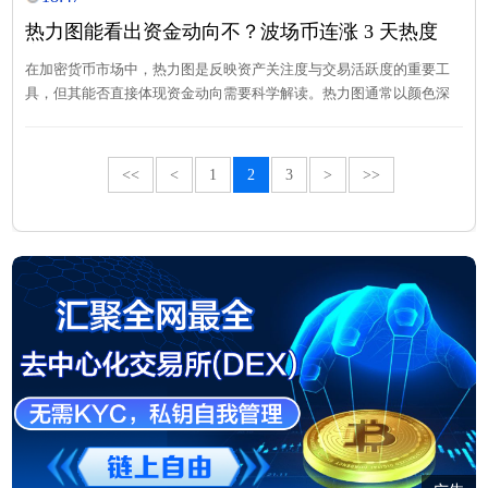
热力图能看出资金动向不？波场币连涨 3 天热度
高，赶紧上车
在加密货币市场中，热力图是反映资产关注度与交易活跃度的重要工
具，但其能否直接体现资金动向需要科学解读。热力图通常以颜色深
浅（红色代表热度高、蓝色代表热度低）展示某一时间段内的交易频
率、搜索量、讨论量等数据，间接反映市场情绪与资金流向趋势。
<<
<
1
2
3
>
>>