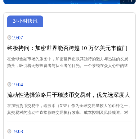
24小时快讯
19:07
终极拷问：加密世界能否跨越 10 万亿美元市值门
槛？时间表预测
在全球金融市场的版图中，加密世界正以其独特的魅力与迅猛的发展
势头，吸引着无数投资者与从业者的目光。一个萦绕在众人心中的终
极拷问悄然浮现：加密世界究竟能否跨越 10 万亿美元市值门槛？若
能，又将在怎样的时间节点达成这一壮举？让我们深入剖析，探寻答
19:04
案。
流动性选择策略用于瑞波币交易对，优先选深度大
的交易对
在加密货币交易中，瑞波币（XRP）作为全球交易量较大的币种之一，
其交易对的流动性直接影响交易执行效率、成本控制及风险规避。对
于投资者而言，建立以流动性为核心的交易对选择策略，尤其是优先
选择深度大的交易对，是提升交易质量的关键。本文将系统说明这一
19:03
策略的核心逻辑、实施方法及实际应用价值。