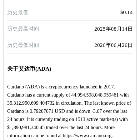
历史最低
$0.14
历史最高时间
2025年08月14日
历史最低时间
2026年06月26日
关于艾达币(ADA)
Cardano (ADA) is a cryptocurrency launched in 2017.
Cardano has a current supply of 44,994,598,048.959461 with
35,312,950,699.404732 in circulation. The last known price of
Cardano is 0.79207071 USD and is down -3.67 over the last
24 hours. It is currently trading on 1513 active market(s) with
$1,890,981,340.45 traded over the last 24 hours. More
information can be found at https://www.cardano.org.