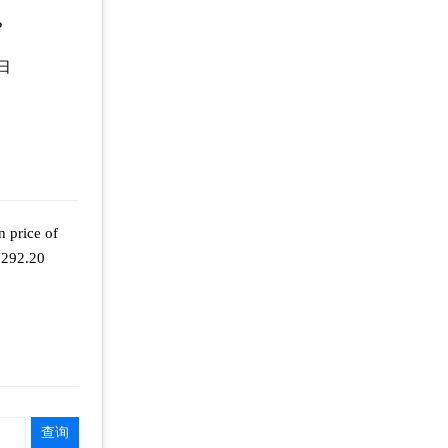
P
8日
n price of
7,292.20