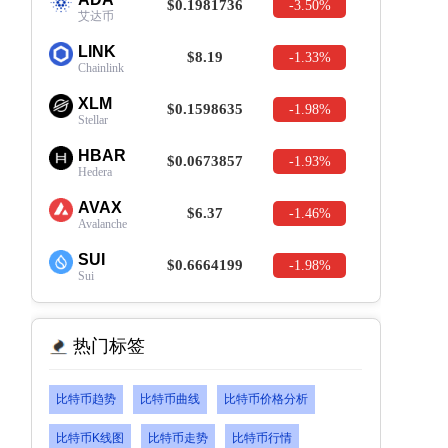
$0.1981736
-3.50%
艾达币
LINK
$8.19
-1.33%
Chainlink
XLM
$0.1598635
-1.98%
Stellar
HBAR
$0.0673857
-1.93%
Hedera
AVAX
$6.37
-1.46%
Avalanche
SUI
$0.6664199
-1.98%
Sui
热门标签
比特币趋势
比特币曲线
比特币价格分析
比特币K线图
比特币走势
比特币行情