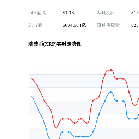
24H最高
$1.03
24H最低
$1.
总市值
$634.684亿
流通供应量
62
瑞波币(XRP)实时走势图