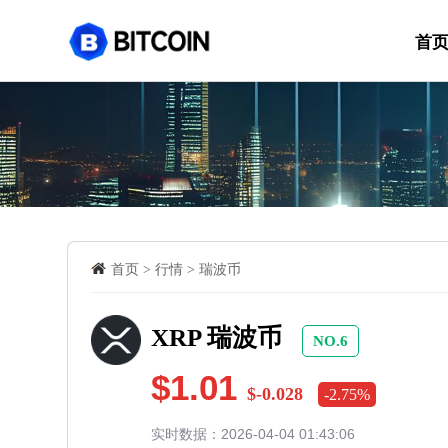
首
首页
>
行情
>
瑞波币
XRP 瑞波币
NO.6
$1.01
$-0.028
-2.75%
实时数据：2026-04-04 01:43:06