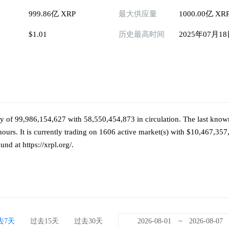
999.86亿 XRP
最大供应量
1000.00亿 XR
$1.01
历史最高时间
2025年07月1
y of 99,986,154,627 with 58,550,454,873 in circulation. The last know
ours. It is currently trading on 1606 active market(s) with $10,467,35
nd at https://xrpl.org/.
去7天
过去15天
过去30天
~