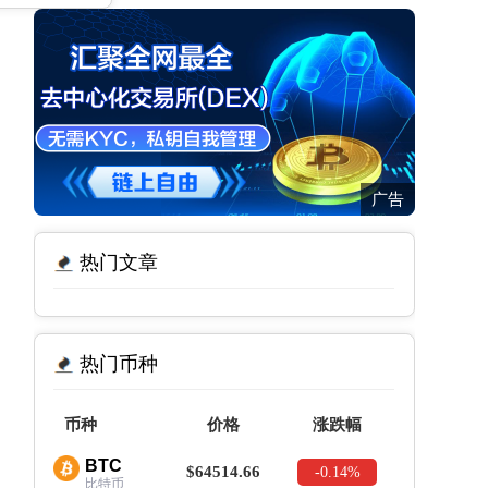
广告
热门文章
热门币种
币种
价格
涨跌幅
BTC
$64514.66
-0.14%
比特币