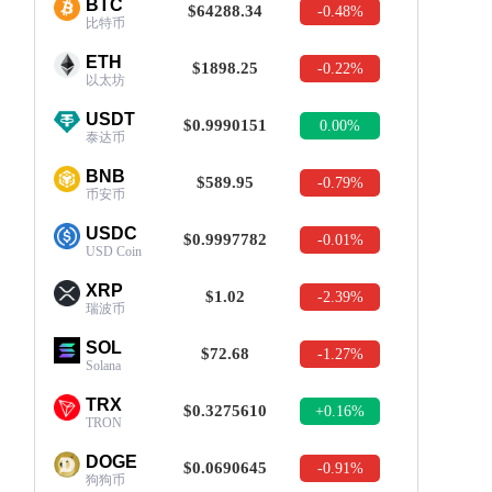
BTC
$64288.34
-0.48%
比特币
ETH
$1898.25
-0.22%
以太坊
USDT
$0.9990151
0.00%
泰达币
BNB
$589.95
-0.79%
币安币
USDC
$0.9997782
-0.01%
USD Coin
XRP
$1.02
-2.39%
瑞波币
SOL
$72.68
-1.27%
Solana
TRX
$0.3275610
+0.16%
TRON
DOGE
$0.0690645
-0.91%
狗狗币