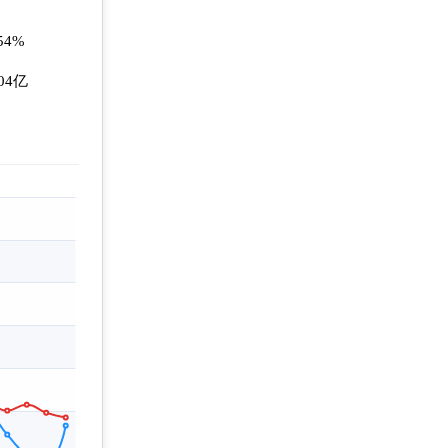
.54%
.04亿