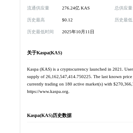
流通供应量
276.24亿 KAS
总供应量
历史最高
$0.12
历史最低
历史最低时间
2025年10月11日
关于Kaspa(KAS)
Kaspa (KAS) is a cryptocurrency launched in 2021. Users
supply of 26,162,547,414.750225. The last known price o
currently trading on 180 active market(s) with $270,366,
https://www.kaspa.org.
Kaspa(KAS)历史数据