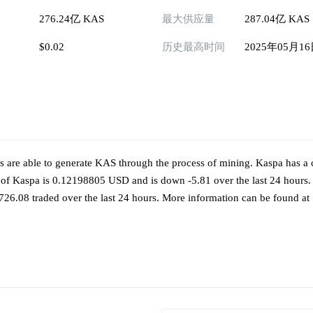
276.24亿 KAS
最大供应量
287.04亿 KAS
$0.02
历史最高时间
2025年05月1
 are able to generate KAS through the process of mining. Kaspa has a 
f Kaspa is 0.12198805 USD and is down -5.81 over the last 24 hours. I
726.08 traded over the last 24 hours. More information can be found at