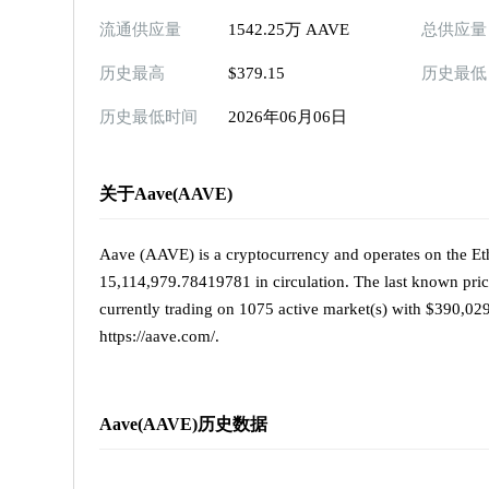
流通供应量
1542.25万 AAVE
总供应量
历史最高
$379.15
历史最低
历史最低时间
2026年06月06日
关于Aave(AAVE)
Aave (AAVE) is a cryptocurrency and operates on the Et
15,114,979.78419781 in circulation. The last known pric
currently trading on 1075 active market(s) with $390,029
https://aave.com/.
Aave(AAVE)历史数据