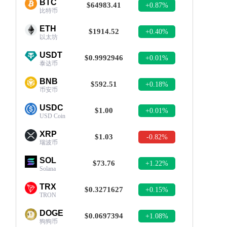
BTC
$64983.41
+0.87%
比特币
ETH
$1914.52
+0.40%
以太坊
USDT
$0.9992946
+0.01%
泰达币
BNB
$592.51
+0.18%
币安币
USDC
$1.00
+0.01%
USD Coin
XRP
$1.03
-0.82%
瑞波币
SOL
$73.76
+1.22%
Solana
TRX
$0.3271627
+0.15%
TRON
DOGE
$0.0697394
+1.08%
狗狗币