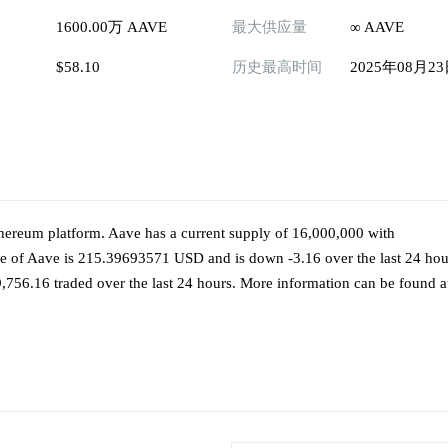
1600.00万 AAVE
最大供应量
∞ AAVE
$58.10
历史最高时间
2025年08月2
hereum platform. Aave has a current supply of 16,000,000 with
e of Aave is 215.39693571 USD and is down -3.16 over the last 24 hours
,756.16 traded over the last 24 hours. More information can be found a