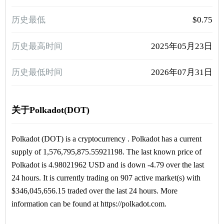
历史最低
$0.75
历史最高时间
2025年05月23日
历史最低时间
2026年07月31日
关于Polkadot(DOT)
Polkadot (DOT) is a cryptocurrency . Polkadot has a current
supply of 1,576,795,875.55921198. The last known price of
Polkadot is 4.98021962 USD and is down -4.79 over the last
24 hours. It is currently trading on 907 active market(s) with
$346,045,656.15 traded over the last 24 hours. More
information can be found at https://polkadot.com.