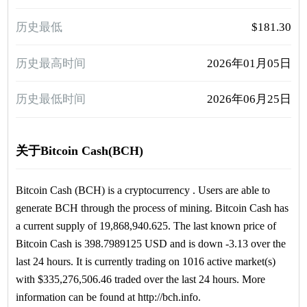
历史最低
$181.30
历史最高时间
2026年01月05日
历史最低时间
2026年06月25日
关于Bitcoin Cash(BCH)
Bitcoin Cash (BCH) is a cryptocurrency . Users are able to
generate BCH through the process of mining. Bitcoin Cash has
a current supply of 19,868,940.625. The last known price of
Bitcoin Cash is 398.7989125 USD and is down -3.13 over the
last 24 hours. It is currently trading on 1016 active market(s)
with $335,276,506.46 traded over the last 24 hours. More
information can be found at http://bch.info.