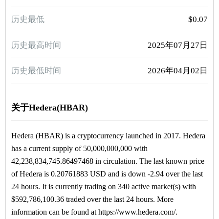
历史最低
$0.07
历史最高时间
2025年07月27日
历史最低时间
2026年04月02日
关于Hedera(HBAR)
Hedera (HBAR) is a cryptocurrency launched in 2017. Hedera
has a current supply of 50,000,000,000 with
42,238,834,745.86497468 in circulation. The last known price
of Hedera is 0.20761883 USD and is down -2.94 over the last
24 hours. It is currently trading on 340 active market(s) with
$592,786,100.36 traded over the last 24 hours. More
information can be found at https://www.hedera.com/.