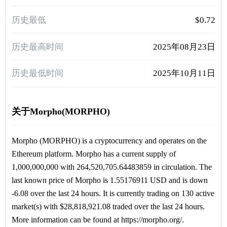
历史最低
$0.72
历史最高时间
2025年08月23日
历史最低时间
2025年10月11日
关于Morpho(MORPHO)
Morpho (MORPHO) is a cryptocurrency and operates on the
Ethereum platform. Morpho has a current supply of
1,000,000,000 with 264,520,705.64483859 in circulation. The
last known price of Morpho is 1.55176911 USD and is down
-6.08 over the last 24 hours. It is currently trading on 130 active
market(s) with $28,818,921.08 traded over the last 24 hours.
More information can be found at https://morpho.org/.