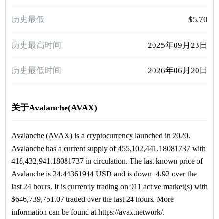
历史最低
$5.70
历史最高时间
2025年09月23日
历史最低时间
2026年06月20日
关于Avalanche(AVAX)
Avalanche (AVAX) is a cryptocurrency launched in 2020.
Avalanche has a current supply of 455,102,441.18081737 with
418,432,941.18081737 in circulation. The last known price of
Avalanche is 24.44361944 USD and is down -4.92 over the
last 24 hours. It is currently trading on 911 active market(s) with
$646,739,751.07 traded over the last 24 hours. More
information can be found at https://avax.network/.