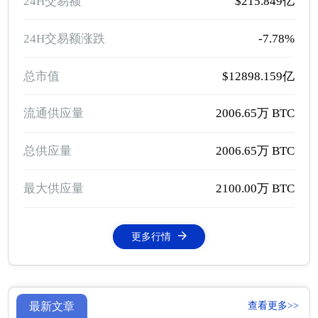
24H交易额
$215.849亿
24H交易额涨跌
-7.78%
总市值
$12898.159亿
流通供应量
2006.65万 BTC
总供应量
2006.65万 BTC
最大供应量
2100.00万 BTC
更多行情
查看更多>>
最新文章