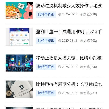
波动过滤机制减少无效操作，瑞波
币交易对 3% 阈值设置逻辑
比特币资讯
2025-08-18
浏览(798)
盈利止盈一半成通用准则，比特币
百分比止盈策略标准化
比特币资讯
2025-08-18
浏览(762)
移动止损是风控关键，比特币跌破
5 日线就减仓 50%，保住利润
比特币百科
2025-08-18
浏览(806)
比特币持有周期分析：长期休眠地
址苏醒量达三年峰值！
比特币百科
2025-08-18
浏览(787)